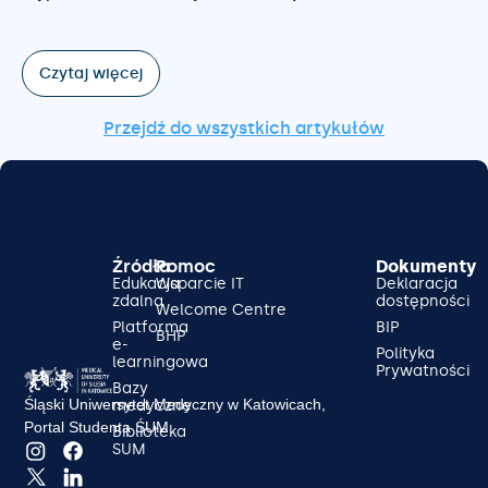
Czytaj więcej
Przejdź do wszystkich artykułów
Źródła
Pomoc
Dokumenty
Edukacja
Wsparcie IT
Deklaracja
zdalna
dostępności
Welcome Centre
Platforma
BIP
BHP
e-
Polityka
learningowa
Prywatności
Bazy
Śląski Uniwersytet Medyczny w Katowicach,
medyczne
Portal Studenta ŚUM
Biblioteka
SUM