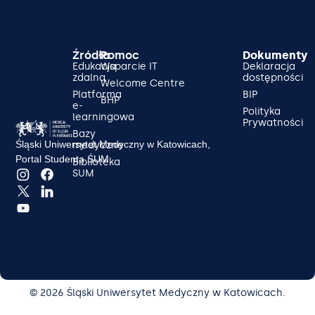
Źródła
Pomoc
Dokumenty
Edukacja
Wsparcie IT
Deklaracja
zdalna
dostępności
Welcome Centre
Platforma
BIP
BHP
e-
Polityka
learningowa
Prywatności
Bazy
Śląski Uniwersytet Medyczny w Katowicach,
medyczne
Portal Studenta ŚUM
Biblioteka
SUM
© 2026 Śląski Uniwersytet Medyczny w Katowicach.