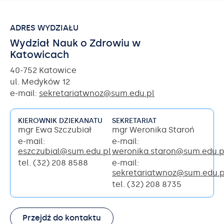
ADRES WYDZIAŁU
Wydział Nauk o Zdrowiu w
Katowicach
40-752 Katowice
ul. Medyków 12
e-mail:
sekretariatwnoz@sum.edu.pl
KIEROWNIK DZIEKANATU
SEKRETARIAT
mgr Ewa Szczubiał
mgr Weronika Staroń
e-mail:
e-mail:
eszczubial@sum.edu.pl
weronika.staron@sum.edu.p
tel. (32) 208 8588
e-mail:
sekretariatwnoz@sum.edu.p
tel. (32) 208 8735
Przejdź do kontaktu