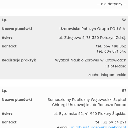
-- nie dotyczy --
56
Uzdrowisko Połczyn Grupa PGU S.A.
ul. Zdrojowa 6, 78-320 Połczyn-Zdrój.
tel. 664 488 062
tel. 604 071 346
Wydział Nauk o Zdrowiu w Katowicach
Fizjoterapia
zachodniopomorskie
57
Samodzielny Publiczny Wojewódzki Szpital
Chirurgii Urazowej im. dr Janusza Daaba
ul. Bytomska 62, 41-940 Piekary Śląskie.
tel. 32 39 34 291
e-mail:
m.rabus@urazowka.piekary.pl