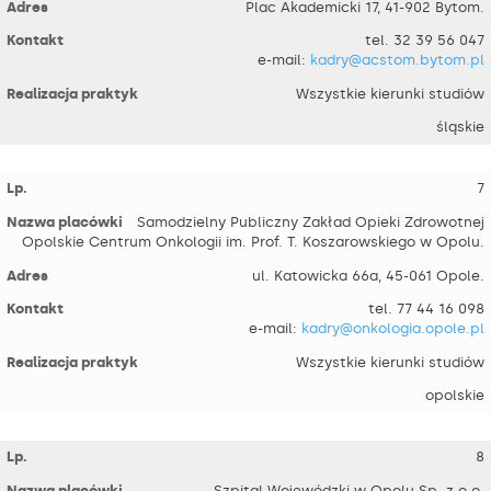
Plac Akademicki 17, 41-902 Bytom.
tel. 32 39 56 047
e-mail:
kadry@acstom.bytom.pl
Wszystkie kierunki studiów
śląskie
7
Samodzielny Publiczny Zakład Opieki Zdrowotnej
Opolskie Centrum Onkologii im. Prof. T. Koszarowskiego w Opolu.
ul. Katowicka 66a, 45-061 Opole.
tel. 77 44 16 098
e-mail:
kadry@onkologia.opole.pl
Wszystkie kierunki studiów
opolskie
8
Szpital Wojewódzki w Opolu Sp. z o.o.