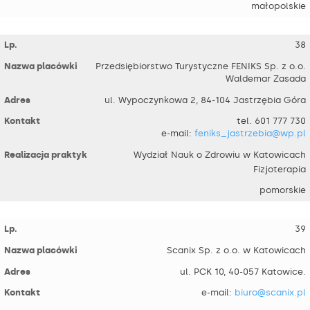
małopolskie
38
Przedsiębiorstwo Turystyczne FENIKS Sp. z o.o.
Waldemar Zasada
ul. Wypoczynkowa 2, 84-104 Jastrzębia Góra
tel. 601 777 730
e-mail:
feniks_jastrzebia@wp.pl
Wydział Nauk o Zdrowiu w Katowicach
Fizjoterapia
pomorskie
39
Scanix Sp. z o.o. w Katowicach
ul. PCK 10, 40-057 Katowice.
e-mail:
biuro@scanix.pl