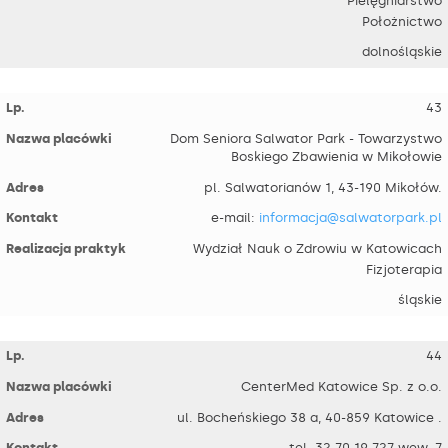
Pielęgniarstwo
Położnictwo
dolnośląskie
43
Dom Seniora Salwator Park - Towarzystwo
Boskiego Zbawienia w Mikołowie
pl. Salwatorianów 1, 43-190 Mikołów.
e-mail:
informacja@salwatorpark.pl
Wydział Nauk o Zdrowiu w Katowicach
Fizjoterapia
śląskie
44
CenterMed Katowice Sp. z o.o.
ul. Bocheńskiego 38 a, 40-859 Katowice .
tel. 32 70 19 727 wew. 7