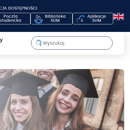
CJA DOSTĘPNOŚCI
Poczta
Biblioteka
Aplikacje
studencka
SUM
SUM
y