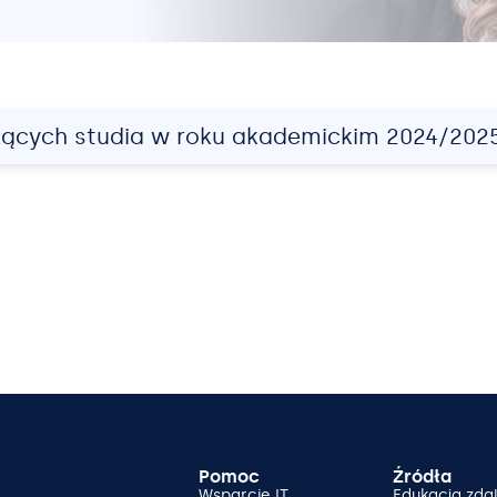
ących studia w roku akademickim 2024/202
Pomoc
Źródła
Wsparcie IT
Edukacja zda