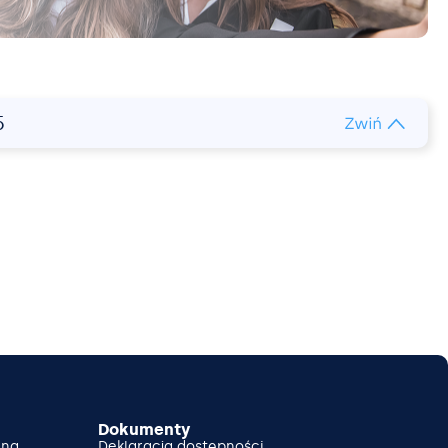
5
Dokumenty
lna
Deklaracja dostępności