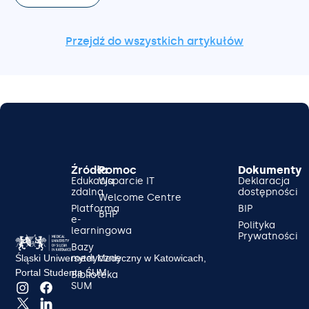
Przejdź do wszystkich artykułów
Źródła
Pomoc
Dokumenty
Edukacja
Wsparcie IT
Deklaracja
zdalna
dostępności
Welcome Centre
Platforma
BIP
BHP
e-
Polityka
learningowa
Prywatności
Bazy
Śląski Uniwersytet Medyczny w Katowicach,
medyczne
Portal Studenta ŚUM
Biblioteka
SUM