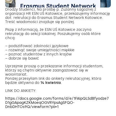
Drodzy Studenci, Na prośbę p. Zuzanny Łagożnej z
organizacji HR ESN UŚ Katowice, przekazujemy informację
dot. rekrutacji do Erasmus Student Network Katowice.
Treść wiadomości znajduje się poniżej.
Piszę z informacją, że ESN UŚ Katowice zaczyna
rekrutację do sekcji lokalnej. Poszukujemy osób które
chcą:
– podszlifować zdolności językowe
– rozwinąć swoje umiejętności miękkie
– poznać studentów z innych krajów
– dobrze się bawić
Uprzejmie proszę o przekazanie informacji studentom,
którzy są chętni aktywnie zaangażować się w
wolontariat.
Poniżej przesyłam link do ankiety rekrutacyjnej, która
będzie aktywna do
14
kwietnia
.
LINK DO ANKIETY:
https://docs.google.com/forms/d/e/1FAIpQLSdBfyodze7
D1gGApagKZKMoeqOGVRYpsAgSFQO-
DnbDHTOs9Q/viewform?pli=1