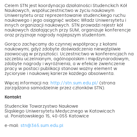
Celem STN jest koordynacja działalności Studenckich Kół
Naukowych, współuczestnictwo w życiu naukowym
Uniwersytetu oraz reprezentowanie studenckiego ruchu
naukowego i jego osiągnięć wobec Władz Uniwersytetu i
innych organizacji naukowych. STN prowadzi rejestr kół
naukowych działających przy SUM, organizuje konferencje
oraz przyznaje nagrody najlepszym studentom.
Gorąco zachęcamy do czynnej współpracy z kołami
naukowymi, gdyż zdobyte doświadczenia niewątpliwie
zaowocują w przyszłości. Uczestnictwo w konferencjach na
szczeblu uczelnianym, ogólnopolskim i międzynarodowym,
zdobyte nagrody i wyróżnienia, a w efekcie zwieńczenie
pracy w postaci publikacji stanowi ważny element w
życiorysie i naukowej karierze każdego absolwenta.
Więcej informacji na:
http://stn.sum.edu.pl/
(strona
zarządzana samodzielnie przez członków STN).
Kontakt
Studenckie Towarzystwo Naukowe
Śląskiego Uniwersytetu Medycznego w Katowicach
ul. Poniatowskiego 15, 40-055 Katowice
e-mail:
stn@365.sum.edu.pl