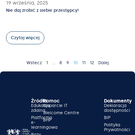
19 września, 2025
Nie daj zrobić z siebie przestępcy!
Czytaj więcej
Wstecz
1
…
8
9
10
11
12
Dalej
Źródła
Pomoc
Dokumenty
Edukacja
Wsparcie IT
Deklaracja
zdalna
dostępności
Welcome Centre
Platforma
BIP
BHP
e-
Polityka
learningowa
Prywatności
Bazy