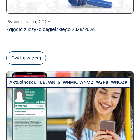
25 września, 2025
Zajęcia z języka angielskiego 2025/2026
Czytaj więcej
Aktualności
,
FBB
,
WNFS
,
WNMK
,
WNMZ
,
WZPB
,
WNOZK